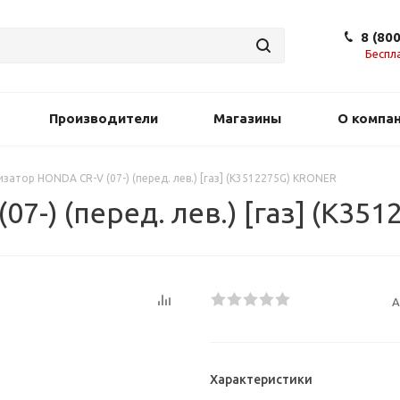
8 (80
Беспл
Производители
Магазины
О компа
затор HONDA CR-V (07-) (перед. лев.) [газ] (K3512275G) KRONER
7-) (перед. лев.) [газ] (K35
А
Характеристики