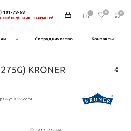
0) 101-78-68
0
0
0
0
атный подбор автозапчастей
нии
Сотрудничество
Контакты
12275G) KRONER
ртикул:
K3512275G
Нет в наличии