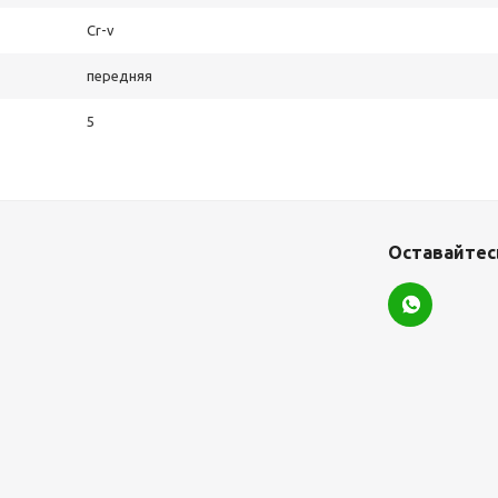
Cr-v
передняя
5
Оставайтесь