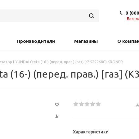
8 (80
Беспл
Производители
Магазины
О компа
затор HYUNDAI Creta (16-) (перед. прав.) [газ] (K3529268G) KRONER
 (16-) (перед. прав.) [газ] 
А
Характеристики