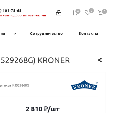
0) 101-78-68
0
0
0
0
атный подбор автозапчастей
нии
Сотрудничество
Контакты
(K3529268G) KRONER
ртикул:
K3529268G
2 810
₽
/шт