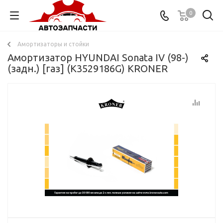
0
Амортизаторы и стойки
Амортизатор HYUNDAI Sonata IV (98-)
(задн.) [газ] (K3529186G) KRONER