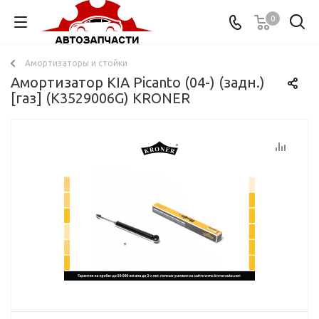
0
Амортизаторы и стойки
Амортизатор KIA Picanto (04-) (задн.)
[газ] (K3529006G) KRONER