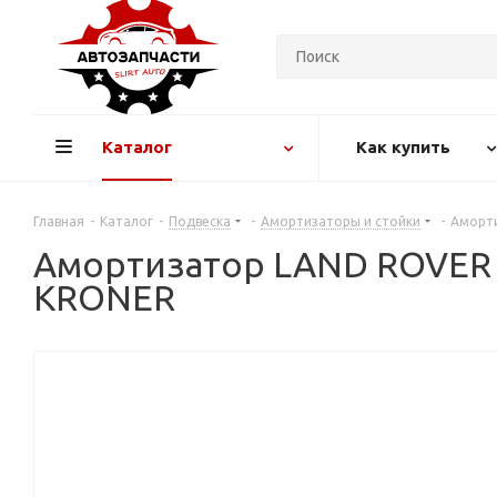
Каталог
Как купить
Главная
-
Каталог
-
Подвеска
-
Амортизаторы и стойки
-
Аморти
Амортизатор LAND ROVER Free
KRONER