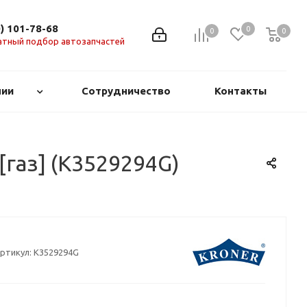
0) 101-78-68
0
0
0
0
атный подбор автозапчастей
нии
Сотрудничество
Контакты
[газ] (K3529294G)
ртикул:
K3529294G