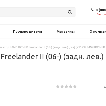
8 (80
Беспл
Производители
Магазины
О компа
затор LAND ROVER Freelander II (06-) (задн. лев.) [газ] (K3529294G) KRONER
lander II (06-) (задн. лев.) 
А