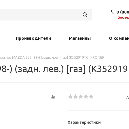
8 (80
Беспл
Производители
Магазины
О компа
затор MAZDA 323 (98-) (задн. лев.) [газ] (K3529191G) KRONER
-) (задн. лев.) [газ] (K3529
А
Характеристики