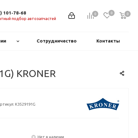
0) 101-78-68
0
0
0
0
атный подбор автозапчастей
нии
Сотрудничество
Контакты
191G) KRONER
ртикул:
K3529191G
Нет в наличии