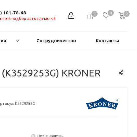
0) 101-78-68
0
0
0
0
атный подбор автозапчастей
нии
Сотрудничество
Контакты
аз] (K3529253G) KRONER
ртикул:
K3529253G
Нет в наличии