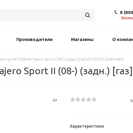
8 (80
Беспл
Производители
Магазины
О компа
атор MITSUBISHI Pajero Sport II (08-) (задн.) [газ] (K3529253G) KRONER
ero Sport II (08-) (задн.) [г
А
Характеристики