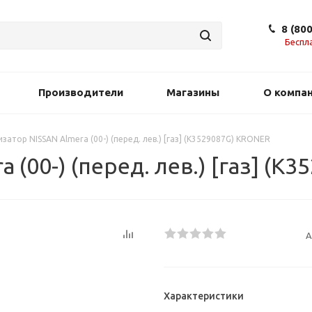
8 (80
Беспл
Производители
Магазины
О компа
затор NISSAN Almera (00-) (перед. лев.) [газ] (K3529087G) KRONER
(00-) (перед. лев.) [газ] (K
А
Характеристики