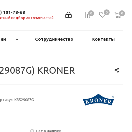
0) 101-78-68
0
0
0
0
атный подбор автозапчастей
нии
Сотрудничество
Контакты
3529087G) KRONER
ртикул:
K3529087G
Нет в наличии