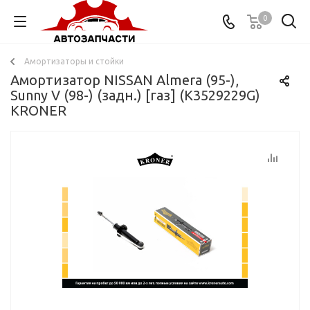
0
Амортизаторы и стойки
Амортизатор NISSAN Almera (95-),
Sunny V (98-) (задн.) [газ] (K3529229G)
KRONER