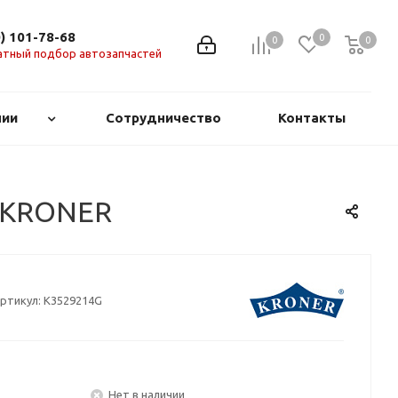
0) 101-78-68
0
0
0
0
атный подбор автозапчастей
нии
Сотрудничество
Контакты
) KRONER
ртикул:
K3529214G
Нет в наличии