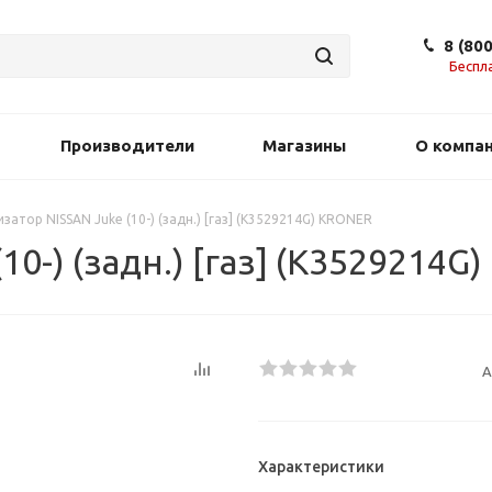
8 (80
Беспл
Производители
Магазины
О компа
затор NISSAN Juke (10-) (задн.) [газ] (K3529214G) KRONER
0-) (задн.) [газ] (K3529214G
А
Характеристики