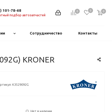
0) 101-78-68
0
0
0
0
атный подбор автозапчастей
нии
Сотрудничество
Контакты
29092G) KRONER
ртикул:
K3529092G
Нет в наличии