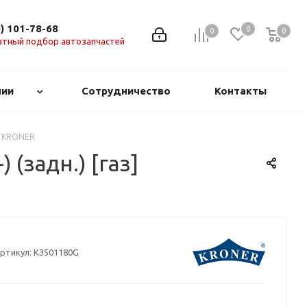
0) 101-78-68
0
0
0
0
атный подбор автозапчастей
нии
Сотрудничество
Контакты
G) KRONER
(задн.) [газ]
ртикул:
K3501180G