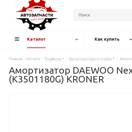
Каталог
Как купить
Главная
-
Каталог
-
Подвеска
-
Амортизаторы и стойки
-
Аморти
Амортизатор DAEWOO Nexia (
(K3501180G) KRONER