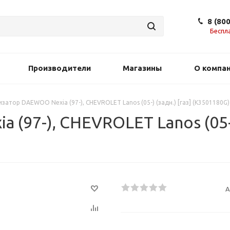
8 (80
Беспл
Производители
Магазины
О компа
затор DAEWOO Nexia (97-), CHEVROLET Lanos (05-) (задн.) [газ] (K3501180
97-), CHEVROLET Lanos (05-) 
А