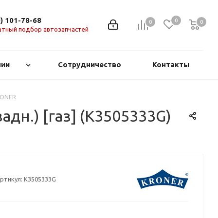
0) 101-78-68
0
0
0
0
атный подбор автозапчастей
нии
Сотрудничество
Контакты
KRONER
адн.) [газ] (K3505333G)
ртикул:
K3505333G