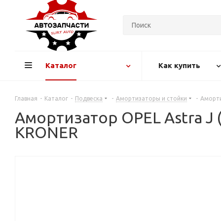
Каталог
Как купить
Главная
-
Каталог
-
Подвеска
-
Амортизаторы и стойки
-
Аморти
Амортизатор OPEL Astra J (0
KRONER