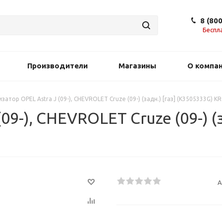
8 (80
Беспл
Производители
Магазины
О компа
затор OPEL Astra J (09-), CHEVROLET Cruze (09-) (задн.) [газ] (K3505333G) 
9-), CHEVROLET Cruze (09-) (з
А