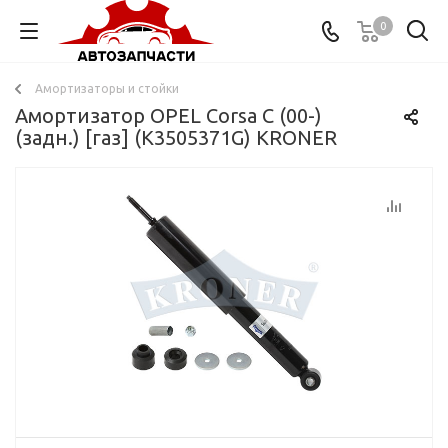
0
Амортизаторы и стойки
Амортизатор OPEL Corsa C (00-)
(задн.) [газ] (K3505371G) KRONER