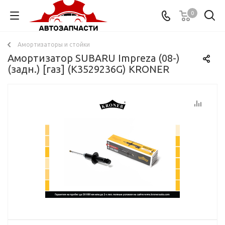
0
Амортизаторы и стойки
Амортизатор SUBARU Impreza (08-)
(задн.) [газ] (K3529236G) KRONER