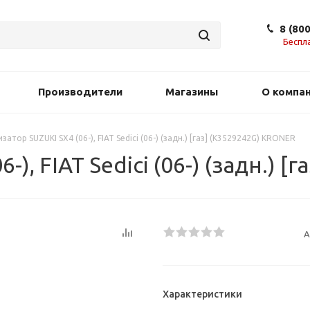
8 (80
Беспл
Производители
Магазины
О компа
атор SUZUKI SX4 (06-), FIAT Sedici (06-) (задн.) [газ] (K3529242G) KRONER
), FIAT Sedici (06-) (задн.) 
А
Характеристики