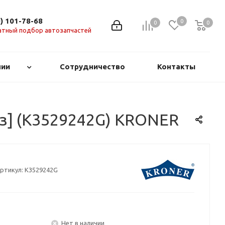
0) 101-78-68
0
0
0
0
атный подбор автозапчастей
нии
Сотрудничество
Контакты
[газ] (K3529242G) KRONER
ртикул:
K3529242G
Нет в наличии