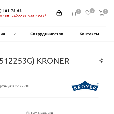
0) 101-78-68
0
0
0
0
атный подбор автозапчастей
нии
Сотрудничество
Контакты
K3512253G) KRONER
ртикул:
K3512253G
Нет в наличии