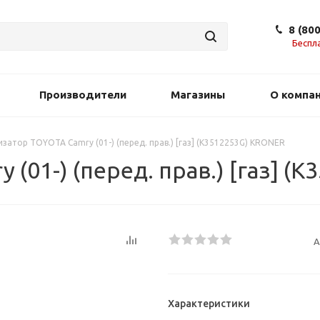
8 (80
Беспл
Производители
Магазины
О компа
затор TOYOTA Camry (01-) (перед. прав.) [газ] (K3512253G) KRONER
(01-) (перед. прав.) [газ] (
А
Характеристики