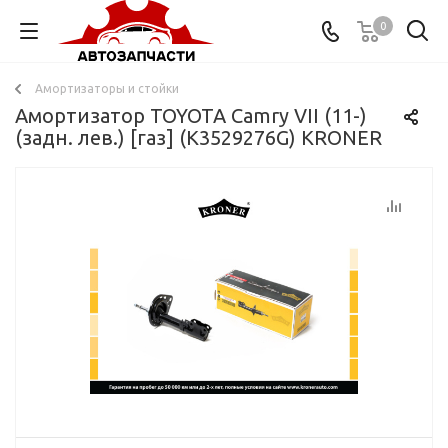
0
Амортизаторы и стойки
Амортизатор TOYOTA Camry VII (11-)
(задн. лев.) [газ] (K3529276G) KRONER