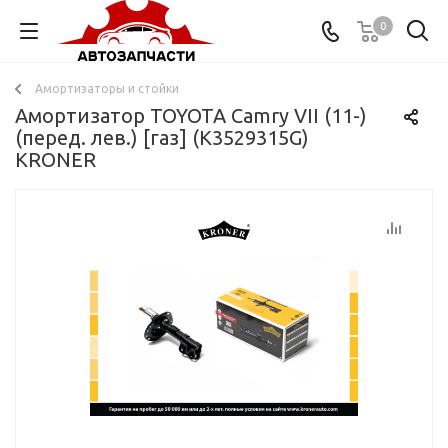
0
Амортизаторы и стойки
Амортизатор TOYOTA Camry VII (11-)
(перед. лев.) [газ] (K3529315G)
KRONER