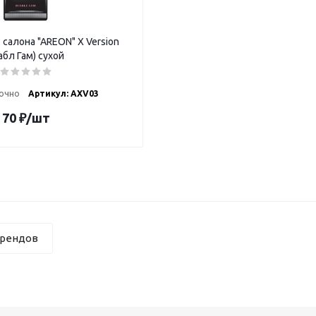
салона "AREON" X Version
абл Гам) сухой
очно
Артикул: AXV03
70
₽
/шт
брендов