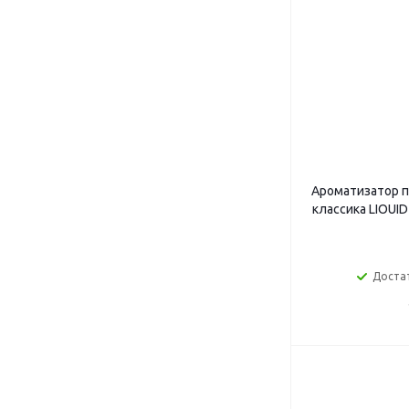
Ароматизатор п
классика LIOUID
Доста