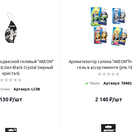
одвесной гелевый "AREON"
Ароматизатор салона "AREON"fr
 8,5мл Black Crystal (черный
гель в ассортименте (упк.1
кристал)
Мало
Артикул: 70402
точно
Артикул: LC08
130
₽
/шт
2 140
₽
/шт