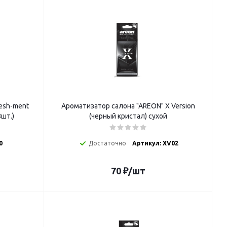
esh-ment
Ароматизатор салона "AREON" X Version
8шт.)
(черный кристал) сухой
0
Достаточно
Артикул: XV02
70
₽
/шт