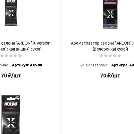
салона "AREON" X Version
Ароматизатор салона "AREON" X
нийская вишня) сухой
(Вечеринка) сухой
очно
Артикул: AXV08
Достаточно
Артикул: A
70
₽
/шт
70
₽
/шт