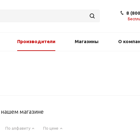
8 (80
Беспл
Производители
Магазины
О компа
в нашем магазине
По алфавиту
По цене