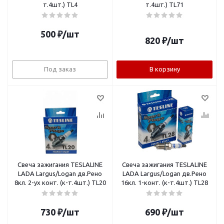
т.4шт.) TL4
т.4шт.) TL71
500
₽
/шт
820
₽
/шт
Под заказ
В корзину
Свеча зажигания TESLALINE
Свеча зажигания TESLALINE
LADA Largus/Logan дв.Рено
LADA Largus/Logan дв.Рено
8кл. 2-ух конт. (к-т.4шт.) TL20
16кл. 1-конт. (к-т.4шт.) TL28
730
₽
/шт
690
₽
/шт