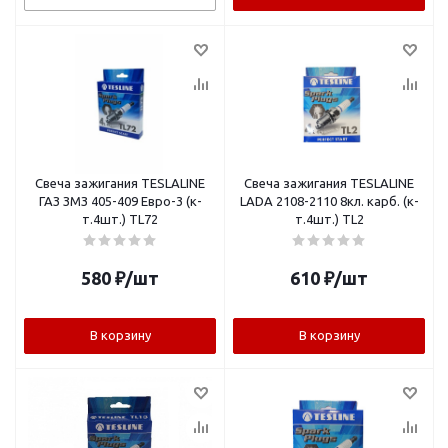
Свеча зажигания TESLALINE
Свеча зажигания TESLALINE
ГАЗ ЗМЗ 405-409 Евро-3 (к-
LADA 2108-2110 8кл. карб. (к-
т.4шт.) TL72
т.4шт.) TL2
580
₽
/шт
610
₽
/шт
В корзину
В корзину