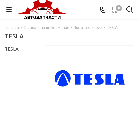
0
Главная
-
Справочная информация
-
Производители
-
TESLA
TESLA
TESLA